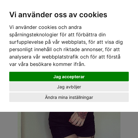
OM OSS & KONTAKT
KÖPVILLKOR
Kr
Vi använder oss av cookies
Vi använder cookies och andra
Hem
›
DAM
›
TOPPAR
› SPEEDY MIKE TOPP - SALLY SVART
spårningsteknologier för att förbättra din
surfupplevelse på vår webbplats, för att visa dig
personligt innehåll och riktade annonser, för att
analysera vår webbplatstrafik och för att förstå
var våra besökare kommer ifrån.
Jag accepterar
Jag avböjer
Ändra mina inställningar