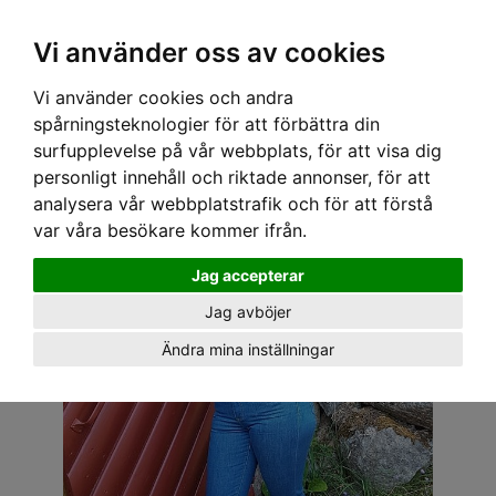
OM OSS & KONTAKT
KÖPVILLKOR
Kr
Vi använder oss av cookies
Vi använder cookies och andra
Hem
›
DAM
›
TOPPAR
› SPEEDY MIKE TOPP - POLLY GRÖN
spårningsteknologier för att förbättra din
surfupplevelse på vår webbplats, för att visa dig
personligt innehåll och riktade annonser, för att
analysera vår webbplatstrafik och för att förstå
var våra besökare kommer ifrån.
Jag accepterar
Jag avböjer
Ändra mina inställningar