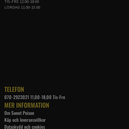
TIS-FRE 12.00-18.00
2X-Large
LÖRDAG 11.00-15.00
Byst: 110cm
Nedre kantens vidd: 104cm
Toppens längd från axel - nedre kant: 44cm
Artikelnr: SM17MT06-M
TELEFON
070-2923021 11,00-18,00 Tis-Fre
MER INFORMATION
Om Sweet Poison
Köp och leveransvillkor
Dataskydd och cookies