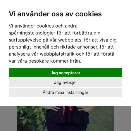
OM OSS & KONTAKT
KÖPVILLKOR
Kr
Vi använder oss av cookies
Vi använder cookies och andra
Hem
›
DAM
›
PLUS-STORLEKAR
› SPEEDY MIKE TOPP - MAYA RÖD/VIT PRICKIG
spårningsteknologier för att förbättra din
surfupplevelse på vår webbplats, för att visa dig
personligt innehåll och riktade annonser, för att
analysera vår webbplatstrafik och för att förstå
var våra besökare kommer ifrån.
Jag accepterar
Jag avböjer
Ändra mina inställningar