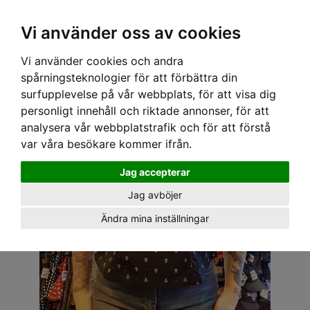
OM OSS & KONTAKT
KÖPVILLKOR
Kr
Vi använder oss av cookies
Vi använder cookies och andra
Hem
›
ALLA REAVAROR
› SPEEDY MIKE TOPP - LOLA ANKARE SVART
spårningsteknologier för att förbättra din
surfupplevelse på vår webbplats, för att visa dig
personligt innehåll och riktade annonser, för att
analysera vår webbplatstrafik och för att förstå
var våra besökare kommer ifrån.
Jag accepterar
Jag avböjer
Ändra mina inställningar