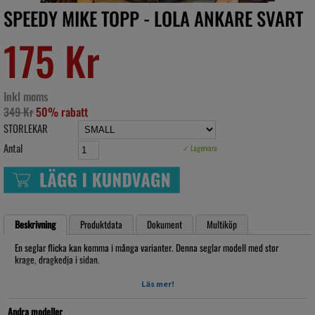
SPEEDY MIKE TOPP - LOLA ANKARE SVART
175 Kr
Inkl moms
349 Kr
50% rabatt
STORLEKAR
Antal
✓ Lagervara
Beskrivning
Produktdata
Dokument
Multiköp
En seglar flicka kan komma i många varianter. Denna seglar modell med stor
krage, dragkedja i sidan.
Figursydd med klädda knappar.
Läs mer!
40 grader tvätt
Andra modeller