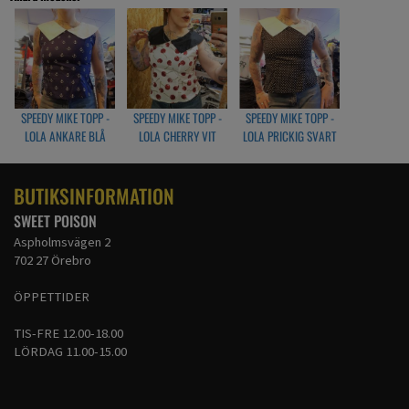
Ej Torktumlas
SPEEDY MIKE TOPP -
SPEEDY MIKE TOPP -
SPEEDY MIKE TOPP -
LOLA ANKARE BLÅ
LOLA CHERRY VIT
LOLA PRICKIG SVART
BUTIKSINFORMATION
SWEET POISON
Aspholmsvägen 2
702 27 Örebro
ÖPPETTIDER
TIS-FRE 12.00-18.00
LÖRDAG 11.00-15.00