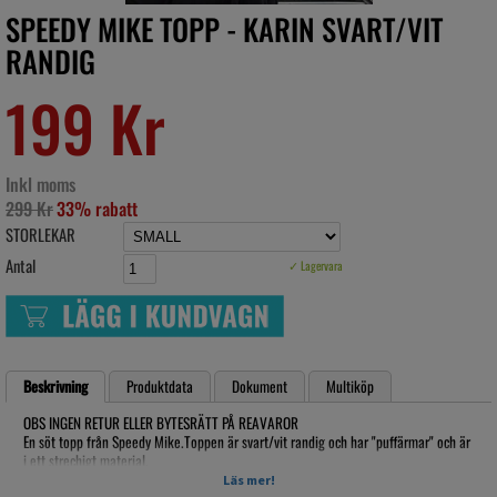
SPEEDY MIKE TOPP - KARIN SVART/VIT
RANDIG
199 Kr
Inkl moms
299 Kr
33% rabatt
STORLEKAR
Antal
✓ Lagervara
Beskrivning
Produktdata
Dokument
Multiköp
OBS INGEN RETUR ELLER BYTESRÄTT PÅ REAVAROR
En söt topp från Speedy Mike.Toppen är svart/vit randig och har "puffärmar" och är
i ett strechigt material.
Material: 95% Polyseter, 5% Elestan
Läs mer!