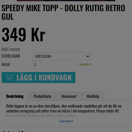
SPEEDY MIKE TOPP - DOLLY RUTIG RETRO
GUL
349 Kr
Inkl moms
STORLEKAR
Antal
✓ Lagervara
Beskrivning
Produktdata
Dokument
Multiköp
Dolly toppen är en av våra storsäljare, den smikrande modellen gör att du får en
underbar urringning och lyfter fram de bästa i din kroppsform. Passar både till
byxor och kjol. Kommer nya färger varje sesång.
Material 100% bomull, med dragkedja i sidan. ärmen har resår för den rätta
Läs mer!
bulliga känslan, de flesta modellerna har 2 knappar mellan bysten fram.
Tvättråd: vi rekommenderar handtvätt eller 30 grader skonsamtvätt i maskin,