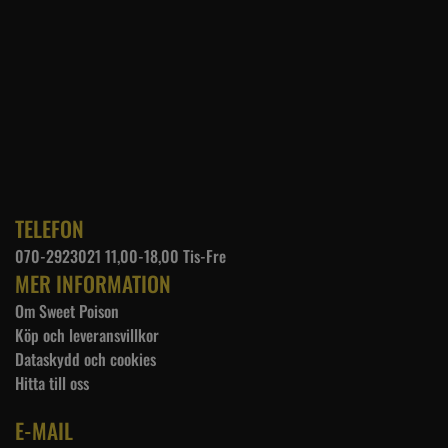
Byst: 112cm
Längd: 62cm
3X-LARGE
Midja: 102cm
Byst: 116cm
Längd: 64cm
TELEFON
070-2923021 11,00-18,00 Tis-Fre
MER INFORMATION
Om Sweet Poison
Köp och leveransvillkor
Dataskydd och cookies
Hitta till oss
E-MAIL