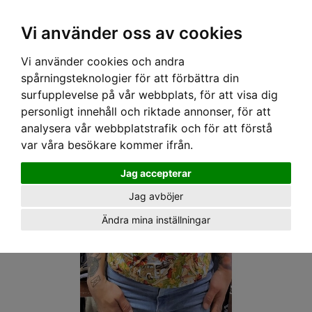
OM OSS & KONTAKT
KÖPVILLKOR
Kr
Vi använder oss av cookies
Vi använder cookies och andra
Hem
›
DAM
›
PLUS-STORLEKAR
› SPEEDY MIKE TOPP - DOLLY PINUPOR
spårningsteknologier för att förbättra din
surfupplevelse på vår webbplats, för att visa dig
personligt innehåll och riktade annonser, för att
analysera vår webbplatstrafik och för att förstå
var våra besökare kommer ifrån.
Jag accepterar
Jag avböjer
Ändra mina inställningar