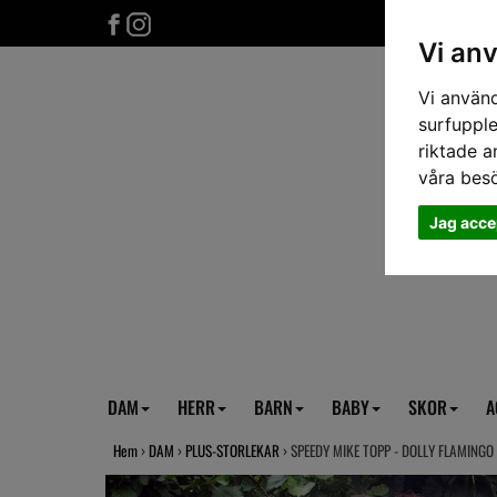
Vi an
Vi använd
surfupple
riktade a
våra bes
Jag acce
DAM
HERR
BARN
BABY
SKOR
A
Hem
›
DAM
›
PLUS-STORLEKAR
› SPEEDY MIKE TOPP - DOLLY FLAMINGO 