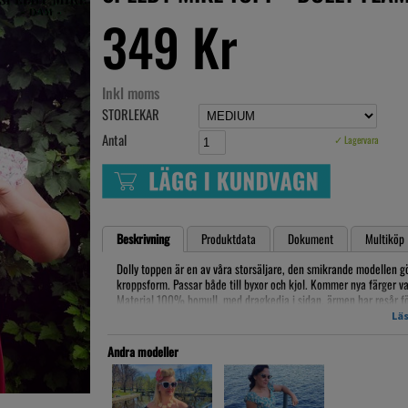
349 Kr
Inkl moms
STORLEKAR
Antal
✓ Lagervara
Beskrivning
Produktdata
Dokument
Multiköp
Dolly toppen är en av våra storsäljare, den smikrande modellen gör
kroppsform. Passar både till byxor och kjol. Kommer nya färger va
Material 100% bomull, med dragkedja i sidan. ärmen har resår för
mellan bysten fram.
Läs
Tvättråd: vi rekommenderar handtvätt eller 30 grader skonsamtvätt
Andra modeller
Måttlista
SMALL
Midja: 72cm