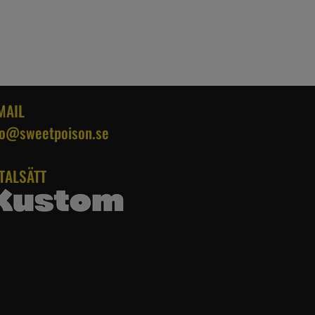
MAIL
fo@sweetpoison.se
TALSÄTT