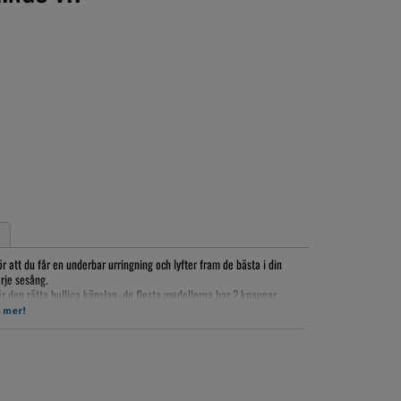
 att du får en underbar urringning och lyfter fram de bästa i din
rje sesång.
 den rätta bulliga känslan, de flesta modellerna har 2 knappar
 mer!
 i maskin, Ulltvätt med kallt vatten. EJ torktumling!