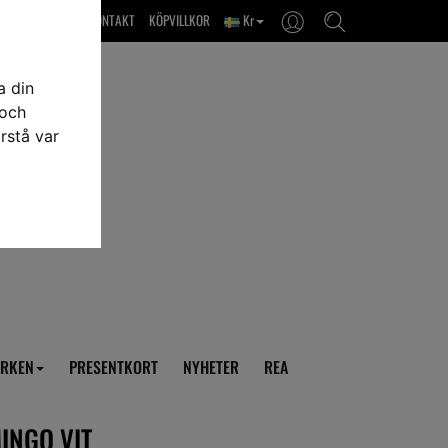
OM OSS & KONTAKT
KÖPVILLKOR
Kr
a din
 och
rstå var
RKEN
PRESENTKORT
NYHETER
REA
INGO VIT