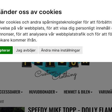
vänder oss av cookies
er cookies och andra spårningsteknologier för att förbättr
velse på vår webbplats, för att visa dig personligt innehåll
nnonser, för att analysera vår webbplatstrafik och för att fö
ökare kommer ifrån.
pterar
Jag avböjer
Ändra mina inställningar
CCESSOARER
HUVUDBONADER
HEMMET & BILEN
VARUMÄ
VIT
SPEEDY MIKE TOPP - DOLLY FLAM