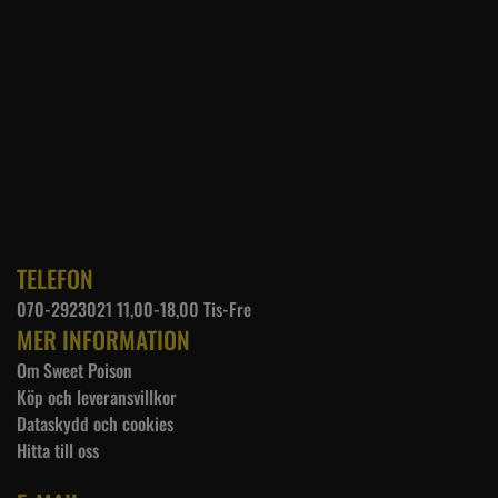
Midja: 108cm
Byst: 114cm
Längd: 51cm
3X-LARGE
Midja: 120cm
Byst: 124cm
Längd: 52cm
TELEFON
070-2923021 11,00-18,00 Tis-Fre
MER INFORMATION
Om Sweet Poison
Köp och leveransvillkor
Dataskydd och cookies
Hitta till oss