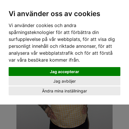
OM OSS & KONTAKT
KÖPVILLKOR
Kr
Vi använder oss av cookies
Vi använder cookies och andra
Hem
›
DAM
›
PLUS-STORLEKAR
› SPEEDY MIKE TOPP - DOLLY BARDOT RUTIG GUL
spårningsteknologier för att förbättra din
surfupplevelse på vår webbplats, för att visa dig
personligt innehåll och riktade annonser, för att
analysera vår webbplatstrafik och för att förstå
var våra besökare kommer ifrån.
Jag accepterar
Jag avböjer
Ändra mina inställningar