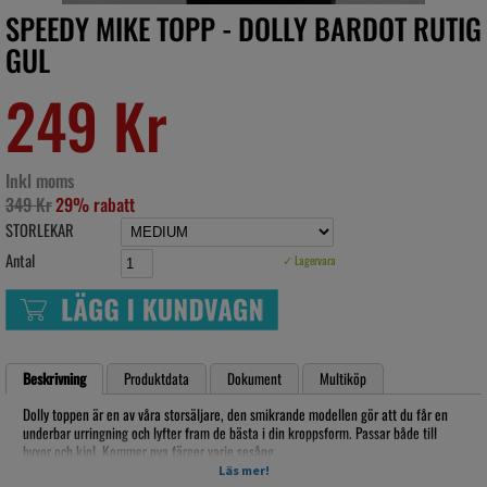
SPEEDY MIKE TOPP - DOLLY BARDOT RUTIG
GUL
249 Kr
Inkl moms
349 Kr
29% rabatt
STORLEKAR
Antal
✓ Lagervara
Beskrivning
Produktdata
Dokument
Multiköp
Dolly toppen är en av våra storsäljare, den smikrande modellen gör att du får en
underbar urringning och lyfter fram de bästa i din kroppsform. Passar både till
byxor och kjol. Kommer nya färger varje sesång.
Material 100% bomull, med dragkedja i sidan. ärmen har resår för den rätta
Läs mer!