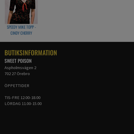
storlek S/M
Byst: 90cm
Midja: 76cm
Topp längd från axel: 59cm
SPEEDY MIKE TOPP -
storlek L/XL
CINDY CHERRY
Byst: 94cm
Midja: 84cm
Topp längd från axel: 62cm
BUTIKSINFORMATION
SWEET POISON
Aspholmsvägen 2
702 27 Örebro
ÖPPETTIDER
TIS-FRE 12.00-18.00
LÖRDAG 11.00-15.00