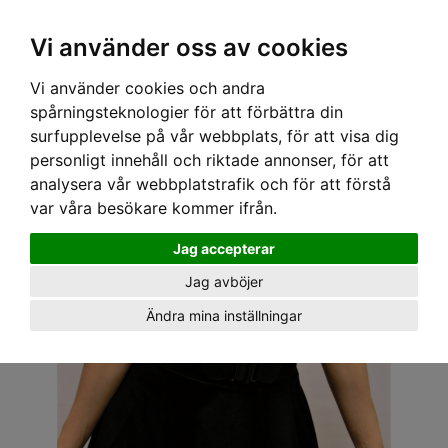
OM OSS & KONTAKT
KÖPVILLKOR
Kr
Vi använder oss av cookies
Vi använder cookies och andra
Hem
›
DAM
›
TOPPAR
› SPEEDY MIKE TOPP - CINDY RÖD
spårningsteknologier för att förbättra din
surfupplevelse på vår webbplats, för att visa dig
personligt innehåll och riktade annonser, för att
analysera vår webbplatstrafik och för att förstå
var våra besökare kommer ifrån.
Jag accepterar
Jag avböjer
Ändra mina inställningar