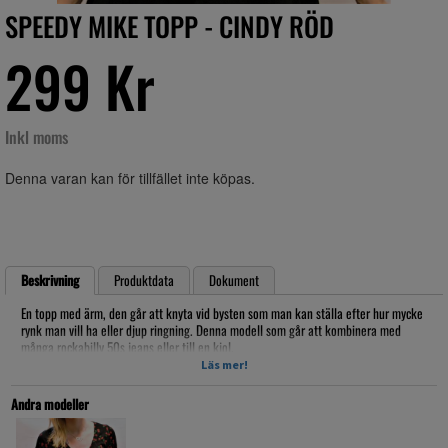
SPEEDY MIKE TOPP - CINDY RÖD
299 Kr
Inkl moms
Denna varan kan för tillfället inte köpas.
Beskrivning
Produktdata
Dokument
En topp med ärm, den går att knyta vid bysten som man kan ställa efter hur mycke
rynk man vill ha eller djup ringning. Denna modell som går att kombinera med
många rockabilly 50s jeans eller till en kjol.
Material: 95% Polyseter, 5% Elestan
Läs mer!
Tvätt/klädvård: 30grader skonsam tvätt, polysester noppar sig lätt det går lätt att
avhjälpa med en noppborttagare från t.ex. Clas Ohlson, Kjell & Co., Åhlens
Andra modeller
Måttlist