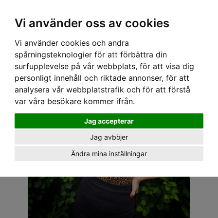
OM OSS & KONTAKT
KÖPVILLKOR
Kr
Vi använder oss av cookies
Vi använder cookies och andra
Hem
›
DAM
›
PLUS-STORLEKAR
› SPEEDY MIKE TOPP - BOBELINA LEOPARD
spårningsteknologier för att förbättra din
surfupplevelse på vår webbplats, för att visa dig
personligt innehåll och riktade annonser, för att
analysera vår webbplatstrafik och för att förstå
var våra besökare kommer ifrån.
Jag accepterar
Jag avböjer
Ändra mina inställningar