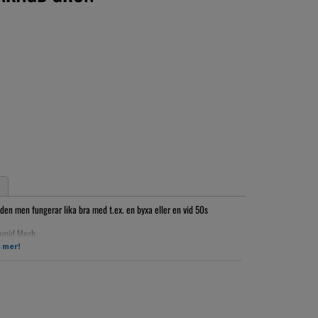
lden men fungerar lika bra med t.ex. en byxa eller en vid 50s
yamid Mesh
t det går lätt att avhjälpa med en noppborttagare från t.ex. Clas
 mer!