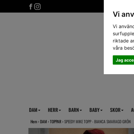
Vi an
Vi använd
surfupple
riktade a
våra bes
Jag acce
DAM
HERR
BARN
BABY
SKOR
A
Hem
›
DAM
›
TOPPAR
› SPEEDY MIKE TOPP - BIANCA SMARAGD GRÖN