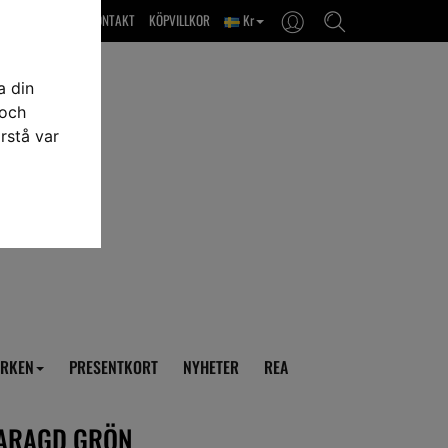
OM OSS & KONTAKT
KÖPVILLKOR
Kr
a din
 och
rstå var
RKEN
PRESENTKORT
NYHETER
REA
MARAGD GRÖN