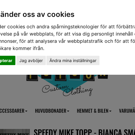
vänder oss av cookies
er cookies och andra spårningsteknologier för att förbättr
velse på vår webbplats, för att visa dig personligt innehåll
nnonser, för att analysera vår webbplatstrafik och för att fö
ökare kommer ifrån.
pterar
Jag avböjer
Ändra mina inställningar
CCESSOARER
HUVUDBONADER
HEMMET & BILEN
VARUMÄ
SPEEDY MIKE TOPP - BIANCA S