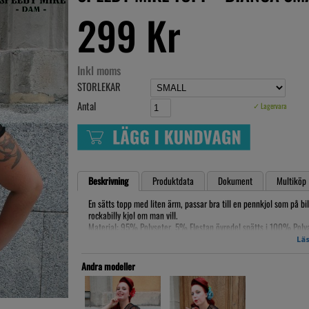
299 Kr
Inkl moms
STORLEKAR
Antal
✓ Lagervara
Beskrivning
Produktdata
Dokument
Multiköp
En sätts topp med liten ärm, passar bra till en pennkjol som på bi
rockabilly kjol om man vill.
Material: 95% Polyseter, 5% Elestan övredel spätts i 100% Pol
Tvätt/klädvård: 30grader skonsam tvätt, polysester noppar sig lät
Läs
Ohlson, Kjell & Co., Åhlens
Andra modeller
Måttlista
SMALL
Byst: 84cm