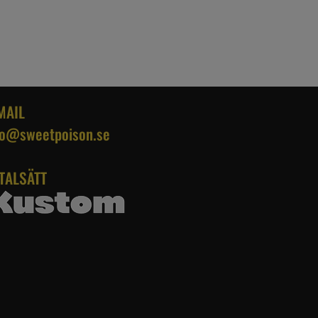
MAIL
fo@sweetpoison.se
TALSÄTT