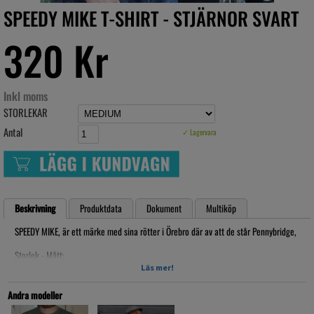
SPEEDY MIKE T-SHIRT - STJÄRNOR SVART
320 Kr
Inkl moms
STORLEKAR
Antal
✓ Lagervara
Beskrivning
Produktdata
Dokument
Multiköp
SPEEDY MIKE, är ett märke med sina rötter i Örebro där av att de står Pennybridge,
Storlek - Mått:
Läs mer!
SMALL
Bredd: 44 cm
Andra modeller
Längd: 68 cm