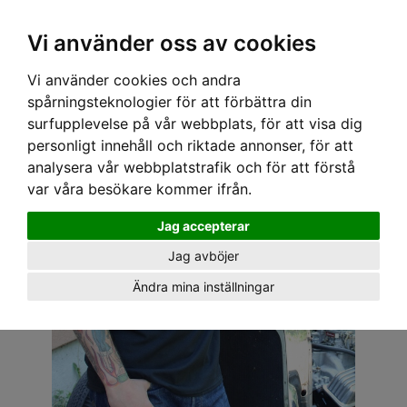
OM OSS & KONTAKT
KÖPVILLKOR
Kr
Vi använder oss av cookies
Vi använder cookies och andra
Hem
›
HERR
›
T-SHIRT
› SPEEDY MIKE T-SHIRT - STJÄRNOR SVART
spårningsteknologier för att förbättra din
surfupplevelse på vår webbplats, för att visa dig
personligt innehåll och riktade annonser, för att
analysera vår webbplatstrafik och för att förstå
var våra besökare kommer ifrån.
Jag accepterar
Jag avböjer
Ändra mina inställningar