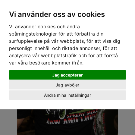
OM OSS & KONTAKT
KÖPVILLKOR
Kr
Vi använder oss av cookies
Vi använder cookies och andra
Hem
›
HERR
›
T-SHIRT
› SPEEDY MIKE T-SHIRT - RAT ROD SVART
spårningsteknologier för att förbättra din
surfupplevelse på vår webbplats, för att visa dig
personligt innehåll och riktade annonser, för att
analysera vår webbplatstrafik och för att förstå
var våra besökare kommer ifrån.
Jag accepterar
Jag avböjer
Ändra mina inställningar