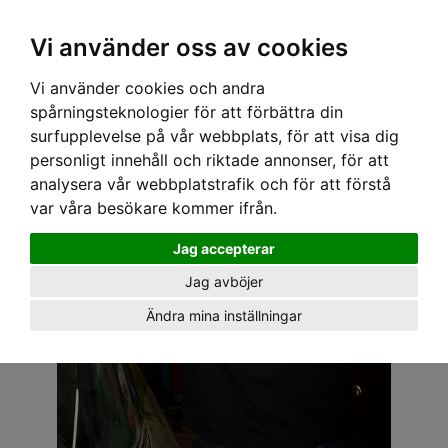
OM OSS & KONTAKT
KÖPVILLKOR
Kr
Vi använder oss av cookies
Vi använder cookies och andra
Hem
›
HERR
›
T-SHIRT
› SPEEDY MIKE T-SHIRT - PENNYBRIDGE SVART
spårningsteknologier för att förbättra din
surfupplevelse på vår webbplats, för att visa dig
personligt innehåll och riktade annonser, för att
analysera vår webbplatstrafik och för att förstå
var våra besökare kommer ifrån.
Jag accepterar
Jag avböjer
Ändra mina inställningar