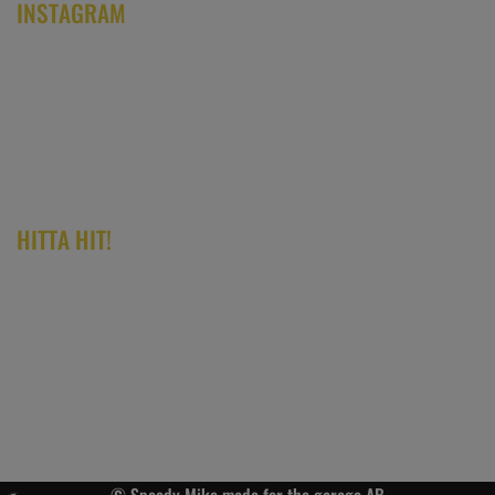
INSTAGRAM
HITTA HIT!
© Speedy Mike made for the garage AB