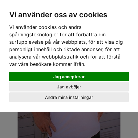
OM OSS & KONTAKT
KÖPVILLKOR
Kr
Vi använder oss av cookies
Vi använder cookies och andra
Hem
›
HERR
›
T-SHIRT
› SPEEDY MIKE T-SHIRT - KLASSIC KUSTUM WHITE
spårningsteknologier för att förbättra din
surfupplevelse på vår webbplats, för att visa dig
personligt innehåll och riktade annonser, för att
analysera vår webbplatstrafik och för att förstå
var våra besökare kommer ifrån.
Jag accepterar
Jag avböjer
Ändra mina inställningar