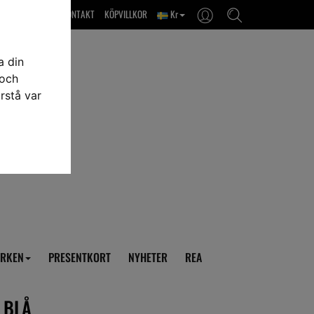
OM OSS & KONTAKT
KÖPVILLKOR
Kr
a din
 och
rstå var
RKEN
PRESENTKORT
NYHETER
REA
 BLÅ