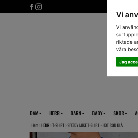
Vi an
Vi använd
surfupple
riktade a
våra bes
Jag acce
DAM
HERR
BARN
BABY
SKOR
A
Hem
›
HERR
›
T-SHIRT
› SPEEDY MIKE T-SHIRT - HOT ROD BLÅ