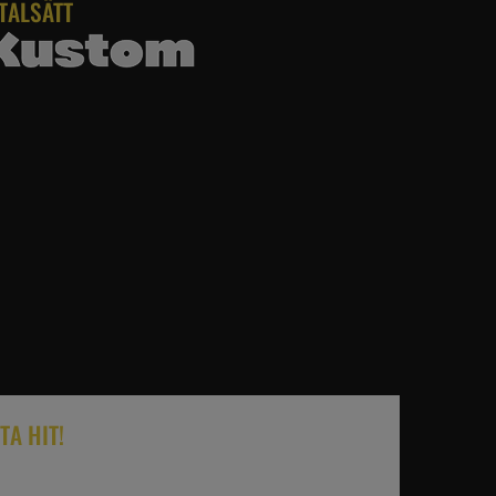
TALSÄTT
TA HIT!