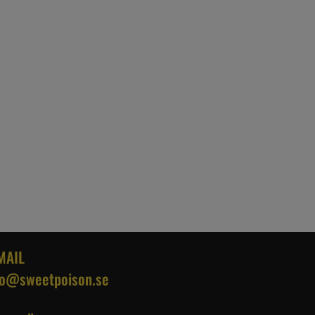
MAIL
fo@sweetpoison.se