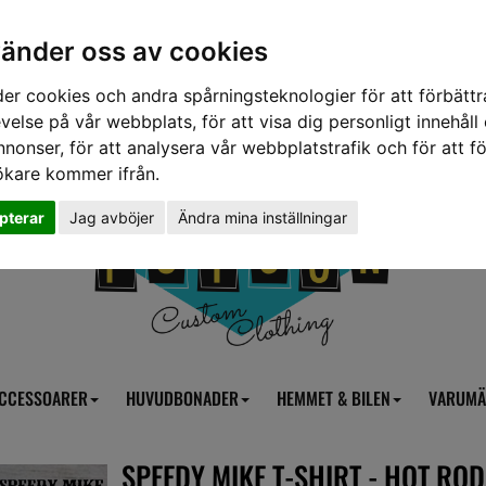
vänder oss av cookies
er cookies och andra spårningsteknologier för att förbättr
velse på vår webbplats, för att visa dig personligt innehåll
nnonser, för att analysera vår webbplatstrafik och för att fö
ökare kommer ifrån.
pterar
Jag avböjer
Ändra mina inställningar
CCESSOARER
HUVUDBONADER
HEMMET & BILEN
VARUMÄ
SPEEDY MIKE T-SHIRT - HOT ROD