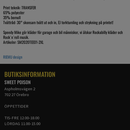
Print teknik: TRANSFER
65% polyester
35% bomull
Tvättråd: 30° skonsam tvätt ut och in, EJ torktumling och strykning på printet!
Speedy Mike gör kläder för garage och bil människor, vi älskar Rockabilly kläder och
Rock´n´roll musik.
Artikelnr: SM2020TEE01-2XL
RIEMU design
BUTIKSINFORMATION
SWEET POISON
Aspholmsvägen 2
702 27 Örebro
ÖPPETTIDER
TIS-FRE 12.00-18.00
LÖRDAG 11.00-15.00