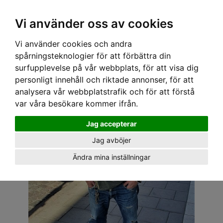
OM OSS & KONTAKT
KÖPVILLKOR
Kr
Vi använder oss av cookies
Vi använder cookies och andra
Hem
›
HERR
›
T-SHIRT
› SPEEDY MIKE T-SHIRT - BUSS VW PENNIBRIDGE
spårningsteknologier för att förbättra din
surfupplevelse på vår webbplats, för att visa dig
personligt innehåll och riktade annonser, för att
analysera vår webbplatstrafik och för att förstå
var våra besökare kommer ifrån.
Jag accepterar
Jag avböjer
Ändra mina inställningar