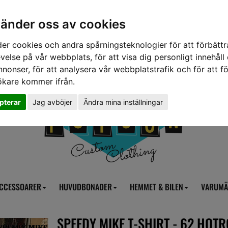
vänder oss av cookies
er cookies och andra spårningsteknologier för att förbättr
velse på vår webbplats, för att visa dig personligt innehåll
nnonser, för att analysera vår webbplatstrafik och för att fö
ökare kommer ifrån.
pterar
Jag avböjer
Ändra mina inställningar
CCESSOARER
HUVUDBONADER
HEMMET & BILEN
VARUMÄ
SPEEDY MIKE T-SHIRT - 62 HOT