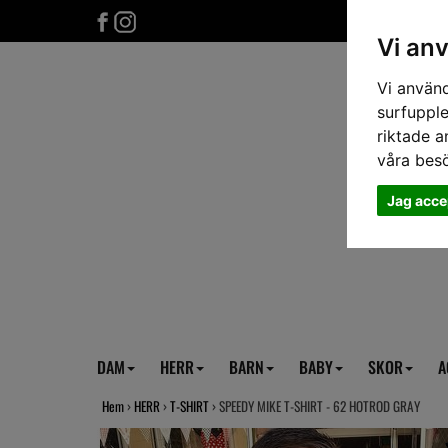
Vi an
Vi använd
surfupple
riktade a
våra bes
Jag acce
DAM
HERR
BARN
BABY
SKOR
A
Hem
›
HERR
›
T-SHIRT
› SPEEDY MIKE T-SHIRT - 62 HOTROD GRAY