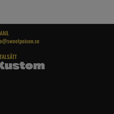
MAIL
fo@sweetpoison.se
TALSÄTT