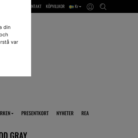
OM OSS & KONTAKT
KÖPVILLKOR
Kr
a din
 och
rstå var
RKEN
PRESENTKORT
NYHETER
REA
ROD GRAY