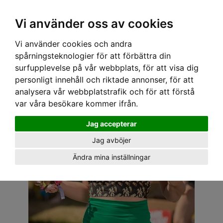
OM OSS & KONTAKT
KÖPVILLKOR
Kr
Vi använder oss av cookies
Vi använder cookies och andra
Hem
›
DAM
›
PLUS-STORLEKAR
› SPEEDY MIKE SOLTOPP - DONNA TIKI HAWAII SVART
spårningsteknologier för att förbättra din
surfupplevelse på vår webbplats, för att visa dig
personligt innehåll och riktade annonser, för att
analysera vår webbplatstrafik och för att förstå
var våra besökare kommer ifrån.
Jag accepterar
Jag avböjer
Ändra mina inställningar