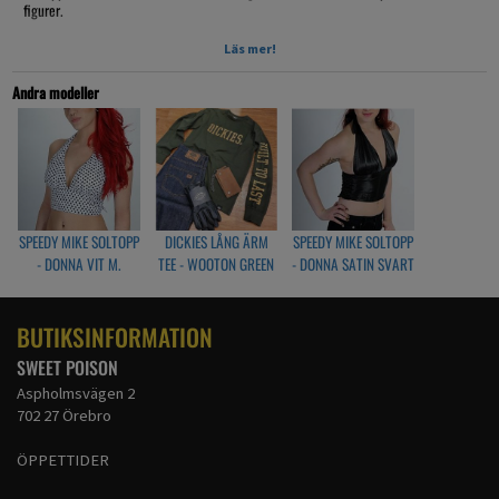
figurer.
Till kjol en eller hög midja på byxorna.
Läs mer!
40 grader tvätt
Andra modeller
Hängtorkas
Strykas på 2 pickar
Small
framsida: 37cm
kupan är: 19cm bred 26cm hög
Medium
SPEEDY MIKE SOLTOPP
DICKIES LÅNG ÄRM
SPEEDY MIKE SOLTOPP
framsida: 39cm
- DONNA VIT M.
TEE - WOOTON GREEN
- DONNA SATIN SVART
kupan är: 19cm bred 26cm hög
SVARTA PRICKAR
Large
BUTIKSINFORMATION
framsida: 40cm
kupan är: 20cm bred 26cm hög
SWEET POISON
X-Large
Aspholmsvägen 2
framsida: 41cm
702 27 Örebro
kupan är: 21cm bred 26cm hög
ÖPPETTIDER