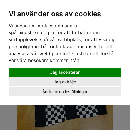
OM OSS & KONTAKT
KÖPVILLKOR
Kr
Vi använder oss av cookies
Vi använder cookies och andra
Hem
›
HERR
›
SKJORTOR
› SPEEDY MIKE SKJORTA - RAGGAR RUTIG
spårningsteknologier för att förbättra din
surfupplevelse på vår webbplats, för att visa dig
personligt innehåll och riktade annonser, för att
analysera vår webbplatstrafik och för att förstå
var våra besökare kommer ifrån.
Jag accepterar
Jag avböjer
Ändra mina inställningar