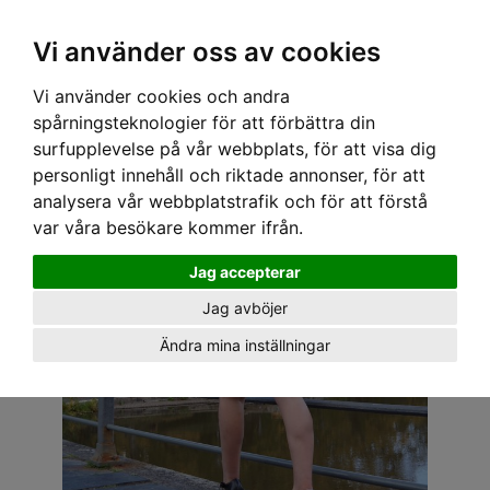
OM OSS & KONTAKT
KÖPVILLKOR
Kr
Vi använder oss av cookies
Vi använder cookies och andra
Hem
›
DAM
›
KLÄNNINGAR
› SPEEDY MIKE KLÄNNING - NANCY VITA CHERRY
spårningsteknologier för att förbättra din
surfupplevelse på vår webbplats, för att visa dig
personligt innehåll och riktade annonser, för att
analysera vår webbplatstrafik och för att förstå
var våra besökare kommer ifrån.
Jag accepterar
Jag avböjer
Ändra mina inställningar