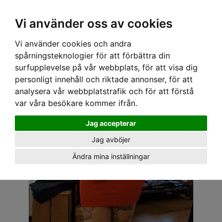
OM OSS & KONTAKT
KÖPVILLKOR
Kr
Vi använder oss av cookies
Vi använder cookies och andra
Hem
›
DAM
›
KLÄNNINGAR
› SPEEDY MIKE KLÄNNING - CINDY RÖD
spårningsteknologier för att förbättra din
surfupplevelse på vår webbplats, för att visa dig
personligt innehåll och riktade annonser, för att
analysera vår webbplatstrafik och för att förstå
var våra besökare kommer ifrån.
Jag accepterar
Jag avböjer
Ändra mina inställningar