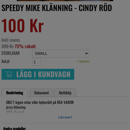
SPEEDY MIKE KLÄNNING - CINDY RÖD
100 Kr
Inkl moms
399 Kr
75% rabatt
STORLEKAR
Antal
✓ Lagervara
Beskrivning
Dokument
Multiköp
OBS !! ingen retur eller bytesrätt på REA VAROR
jersy klänning
95% Bomull
5% Elastan
Läs mer!
30 graders tvätt
Andra modeller