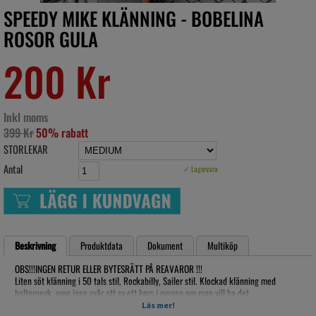
SPEEDY MIKE KLÄNNING - BOBELINA
ROSOR GULA
200 Kr
Inkl moms
399 Kr
50% rabatt
STORLEKAR
Antal
✓ Lagervara
Beskrivning
Produktdata
Dokument
Multiköp
OBS!!!INGEN RETUR ELLER BYTESRÄTT PÅ REAVAROR !!!
Liten söt klänning i 50 tals stil, Rockabilly, Sailer stil. Klockad klänning med
halterneck, men inge svår att sy ett kors i ryggen om man vill ha det
Med stort resår parti i ryggen, underkjolen & bälte ingår ej!
Läs mer!