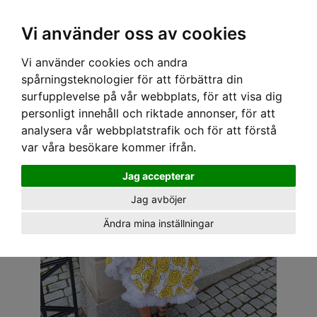
OM OSS & KONTAKT
KÖPVILLKOR
Kr
Vi använder oss av cookies
Vi använder cookies och andra
Hem
›
DAM
›
KLÄNNINGAR
› SPEEDY MIKE KLÄNNING - BOBELINA ROSOR GULA
spårningsteknologier för att förbättra din
surfupplevelse på vår webbplats, för att visa dig
personligt innehåll och riktade annonser, för att
analysera vår webbplatstrafik och för att förstå
var våra besökare kommer ifrån.
Jag accepterar
Jag avböjer
Ändra mina inställningar