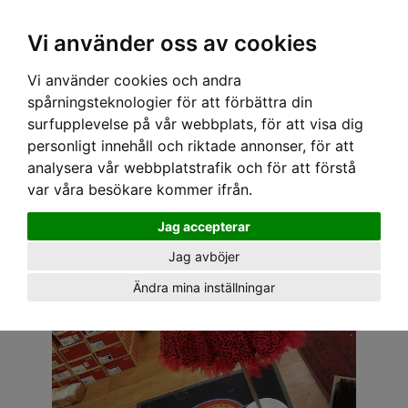
OM OSS & KONTAKT
KÖPVILLKOR
Kr
Vi använder oss av cookies
Vi använder cookies och andra
Hem
›
DAM
›
KJOLAR
› SPEEDY MIKE KJOL - KATE RÖD LEOPARD
spårningsteknologier för att förbättra din
surfupplevelse på vår webbplats, för att visa dig
personligt innehåll och riktade annonser, för att
analysera vår webbplatstrafik och för att förstå
var våra besökare kommer ifrån.
Jag accepterar
Jag avböjer
Ändra mina inställningar