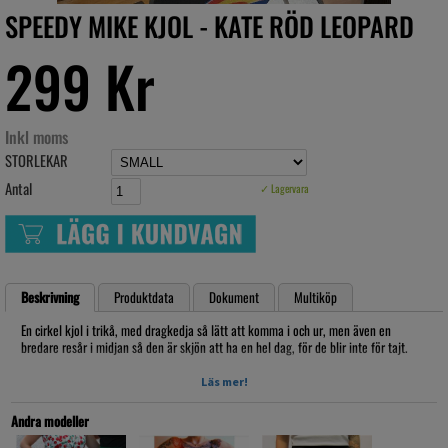
SPEEDY MIKE KJOL - KATE RÖD LEOPARD
299 Kr
Inkl moms
STORLEKAR
Antal
✓ Lagervara
Beskrivning
Produktdata
Dokument
Multiköp
En cirkel kjol i trikå, med dragkedja så lätt att komma i och ur, men även en
bredare resår i midjan så den är skjön att ha en hel dag, för de blir inte för tajt.
den är lite kortare än 50s rockabilly kjolar brukar vara... men de är en perfekt
Läs mer!
model om man vill visa lite mer ben
Andra modeller
UNDERKJOL INGÅR E!!