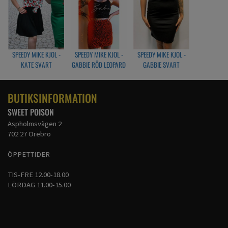
SPEEDY MIKE KJOL -
SPEEDY MIKE KJOL -
SPEEDY MIKE KJOL -
KATE SVART
GABBIE RÖD LEOPARD
GABBIE SVART
BUTIKSINFORMATION
SWEET POISON
Aspholmsvägen 2
702 27 Örebro
ÖPPETTIDER
TIS-FRE 12.00-18.00
LÖRDAG 11.00-15.00