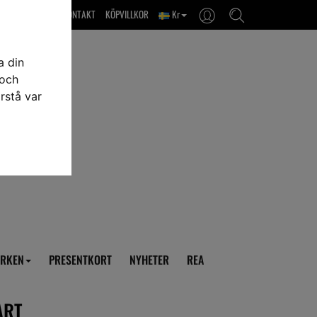
OM OSS & KONTAKT
KÖPVILLKOR
Kr
a din
 och
rstå var
RKEN
PRESENTKORT
NYHETER
REA
ART