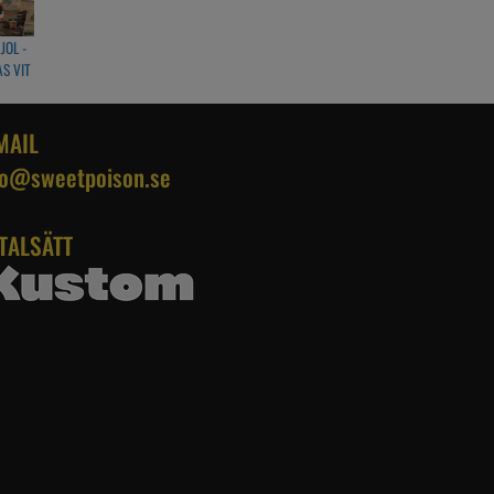
JOL -
S VIT
MAIL
fo@sweetpoison.se
TALSÄTT