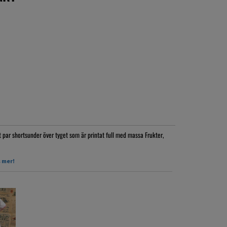
par shortsunder över tyget som är printat full med massa Frukter,
2-4 år, kjolen är bara 33cm lång
 mer!