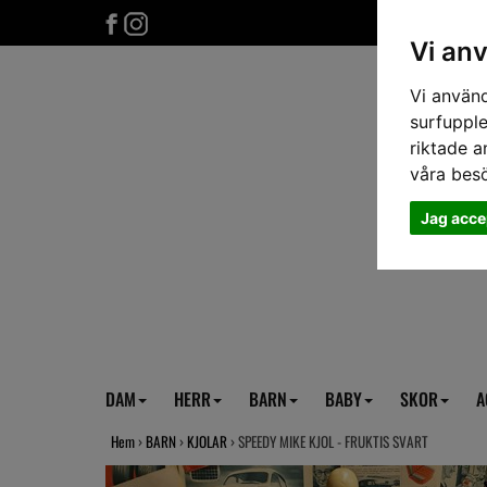
Vi an
Vi använd
surfupple
riktade a
våra bes
Jag acce
DAM
HERR
BARN
BABY
SKOR
A
Hem
›
BARN
›
KJOLAR
› SPEEDY MIKE KJOL - FRUKTIS SVART