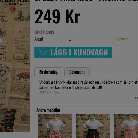
249 Kr
Inkl moms
Antal
✓ Lagervara
Beskrivning
Dokument
Underbara fruktkjolar med resår och en underbyxa som är som ett 
så barnen kan leka och stojas som de vill!
100% polyester
Onesize, med resår i midjan 48-58cm fungerar för barn i ålder ca 
Läs
Artikelnr: SMfru18kj005
Andra modeller