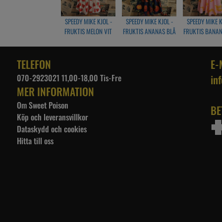
SPEEDY MIKE KJOL -
SPEEDY MIKE KJOL -
SPEEDY MIKE K
FRUKTIS MELON VIT
FRUKTIS ANANAS BLÅ
FRUKTIS BANA
TELEFON
E-
070-2923021 11,00-18,00 Tis-Fre
in
MER INFORMATION
Om Sweet Poison
BE
Köp och leveransvillkor
Dataskydd och cookies
Hitta till oss