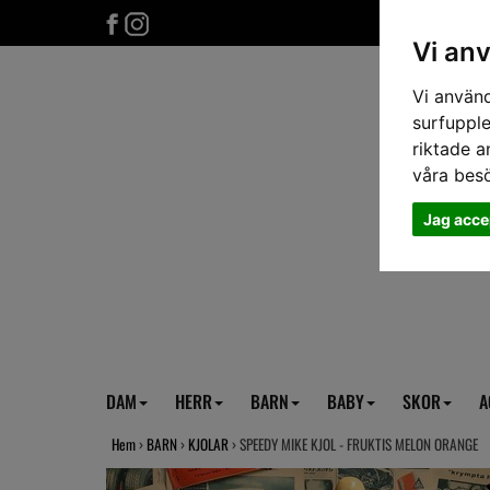
Vi an
Vi använd
surfupple
riktade a
våra bes
Jag acce
DAM
HERR
BARN
BABY
SKOR
A
Hem
›
BARN
›
KJOLAR
› SPEEDY MIKE KJOL - FRUKTIS MELON ORANGE