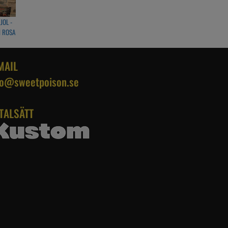
JOL -
N ROSA
MAIL
fo@sweetpoison.se
TALSÄTT