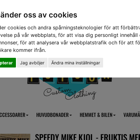
vänder oss av cookies
er cookies och andra spårningsteknologier för att förbättr
velse på vår webbplats, för att visa dig personligt innehåll
nnonser, för att analysera vår webbplatstrafik och för att fö
ökare kommer ifrån.
pterar
Jag avböjer
Ändra mina inställningar
CCESSOARER
HUVUDBONADER
HEMMET & BILEN
VARUMÄ
SPEEDY MIKE KJOL - FRUKTIS M