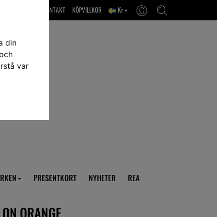
OM OSS & KONTAKT
KÖPVILLKOR
Kr
a din
 och
rstå var
RKEN
PRESENTKORT
NYHETER
REA
ELON ORANGE