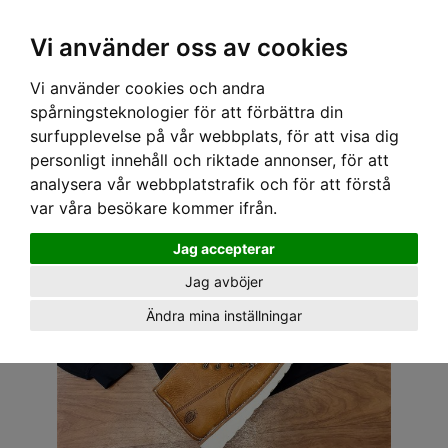
OM OSS & KONTAKT
KÖPVILLKOR
Kr
Vi använder oss av cookies
Vi använder cookies och andra
Hem
›
HERR
›
TRÖJOR
› SPEEDY MIKE CREWNECK - MALTESER KORS HOT ROD SVART
spårningsteknologier för att förbättra din
surfupplevelse på vår webbplats, för att visa dig
personligt innehåll och riktade annonser, för att
analysera vår webbplatstrafik och för att förstå
var våra besökare kommer ifrån.
Jag accepterar
Jag avböjer
Ändra mina inställningar