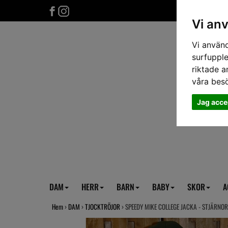
Vi an
Vi använd
surfupple
riktade a
våra bes
Jag acce
DAM
HERR
BARN
BABY
SKOR
A
Hem
›
DAM
›
TJOCKTRÖJOR
› SPEEDY MIKE COLLEGE JACKA - STJÄRNO