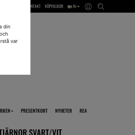
OM OSS & KONTAKT
KÖPVILLKOR
Kr
a din
 och
rstå var
RKEN
PRESENTKORT
NYHETER
REA
STJÄRNOR SVART/VIT