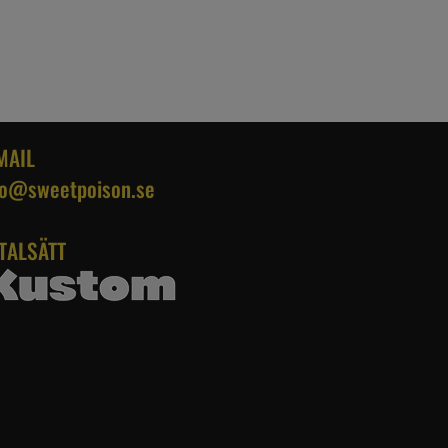
MAIL
fo@sweetpoison.se
TALSÄTT