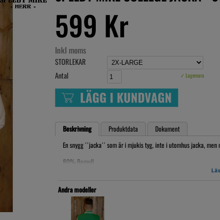
599 Kr
Inkl moms
STORLEKAR
Antal
✓ Lagervara
Beskrivning
Produktdata
Dokument
En snygg ´´jacka´´ som är i mjukis tyg, inte i utomhus jacka, me
80% Bomull
20% Polyester
Läs
30grader tvätt, vi rekomenderar att man tvättar dennan separat, 
Andra modeller
SMALL
Bredd: 47 cm
Längd: 70 cm