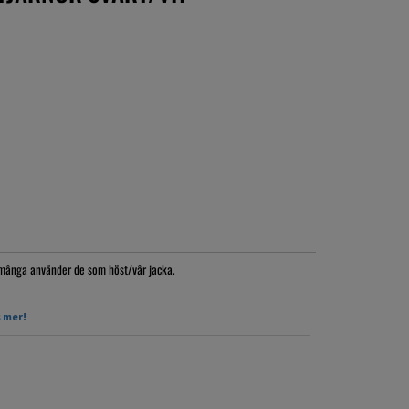
n många använder de som höst/vår jacka.
 mer!
ihopknäppt, ut och in.