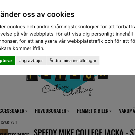
vänder oss av cookies
er cookies och andra spårningsteknologier för att förbättr
velse på vår webbplats, för att visa dig personligt innehåll
nnonser, för att analysera vår webbplatstrafik och för att fö
ökare kommer ifrån.
pterar
Jag avböjer
Ändra mina inställningar
CCESSOARER
HUVUDBONADER
HEMMET & BILEN
VARUMÄ
R SVART/VIT
SPEEDY MIKE COLLEGE JACKA - 