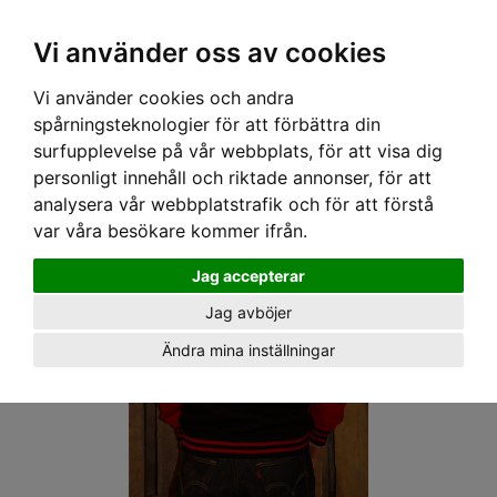
OM OSS & KONTAKT
KÖPVILLKOR
Kr
Vi använder oss av cookies
Vi använder cookies och andra
Hem
›
DAM
›
TJOCKTRÖJOR
› SPEEDY MIKE COLLEGE JACKA - LOUD´N FAST SVART/RÖD
spårningsteknologier för att förbättra din
surfupplevelse på vår webbplats, för att visa dig
personligt innehåll och riktade annonser, för att
analysera vår webbplatstrafik och för att förstå
var våra besökare kommer ifrån.
Jag accepterar
Jag avböjer
Ändra mina inställningar