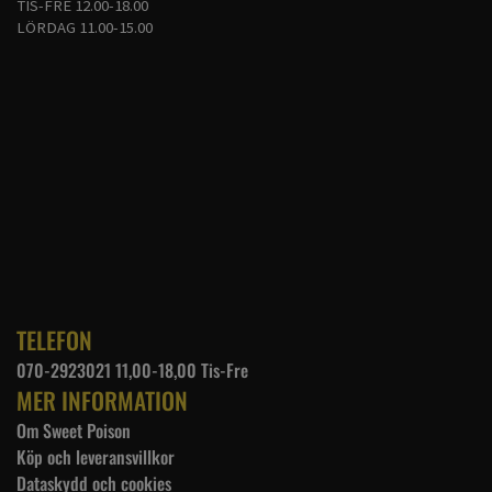
Ärm till kant: 43 cm
TIS-FRE 12.00-18.00
LÖRDAG 11.00-15.00
2X-LARGE
Bredd: 62 cm
Längd: 81 cm
Ärm till kant: 48 cm
TELEFON
070-2923021 11,00-18,00 Tis-Fre
MER INFORMATION
Om Sweet Poison
Köp och leveransvillkor
Dataskydd och cookies