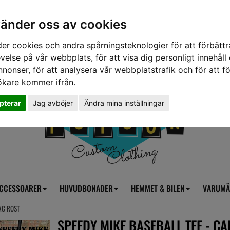
vänder oss av cookies
er cookies och andra spårningsteknologier för att förbättr
velse på vår webbplats, för att visa dig personligt innehåll
nnonser, för att analysera vår webbplatstrafik och för att fö
ökare kommer ifrån.
pterar
Jag avböjer
Ändra mina inställningar
CCESSOARER
HUVUDBONADER
HEMMET & BILEN
VARUMÄ
LAC ROST
SPEEDY MIKE BASEBALL TEE - CA