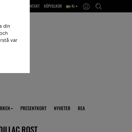
OM OSS & KONTAKT
KÖPVILLKOR
Kr
a din
 och
rstå var
RKEN
PRESENTKORT
NYHETER
REA
DILLAC ROST