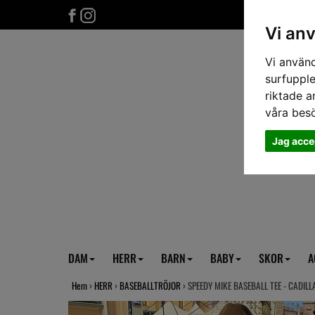
Vi an
Vi använd
surfupple
riktade a
våra bes
Jag acce
DAM
HERR
BARN
BABY
SKOR
A
Hem
›
HERR
›
BASEBALLTRÖJOR
› SPEEDY MIKE BASEBALL TEE - CADIL