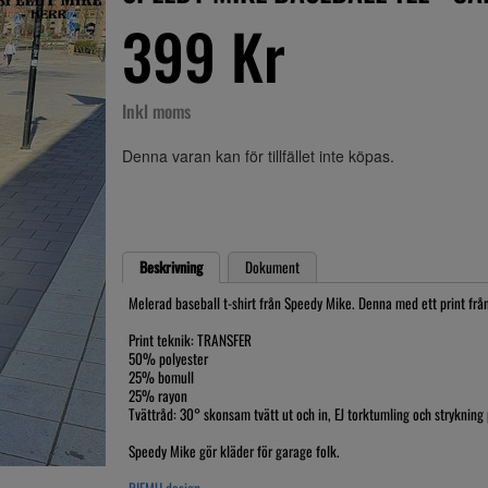
399 Kr
Inkl moms
Denna varan kan för tillfället inte köpas.
Beskrivning
Dokument
Melerad baseball t-shirt från Speedy Mike. Denna med ett print fr
Print teknik: TRANSFER
50% polyester
25% bomull
25% rayon
Tvättråd: 30° skonsam tvätt ut och in, EJ torktumling och strykning 
Speedy Mike gör kläder för garage folk.