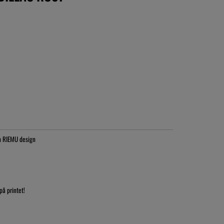
ån RIEMU design
på printet!