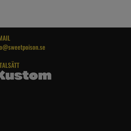
MAIL
fo@sweetpoison.se
TALSÄTT