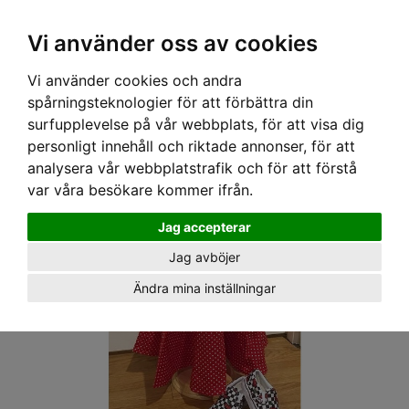
OM OSS & KONTAKT
KÖPVILLKOR
Kr
Vi använder oss av cookies
Vi använder cookies och andra
Hem
›
BARN
›
KLÄNNINGAR
› SPEEDY MIKE BARN KLÄNNING - MADISON RÖD
spårningsteknologier för att förbättra din
surfupplevelse på vår webbplats, för att visa dig
personligt innehåll och riktade annonser, för att
analysera vår webbplatstrafik och för att förstå
var våra besökare kommer ifrån.
Jag accepterar
Jag avböjer
Ändra mina inställningar