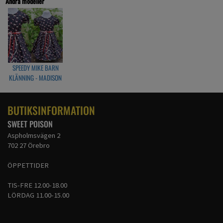
Andra modeller
Artikelnr: BaSMdr18031-2-3
SPEEDY MIKE BARN
KLÄNNING - MADISON
FLAMINGOS
BUTIKSINFORMATION
SWEET POISON
Aspholmsvägen 2
702 27 Örebro
ÖPPETTIDER
TIS-FRE 12.00-18.00
LÖRDAG 11.00-15.00