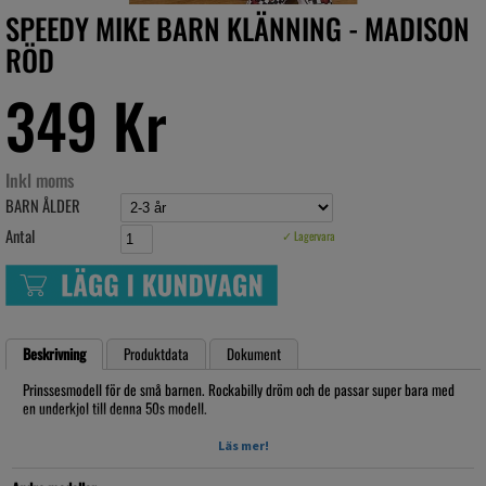
SPEEDY MIKE BARN KLÄNNING - MADISON
RÖD
349 Kr
Inkl moms
BARN ÅLDER
Antal
✓ Lagervara
Beskrivning
Produktdata
Dokument
Prinssesmodell för de små barnen. Rockabilly dröm och de passar super bara med
en underkjol till denna 50s modell.
1-2 sidenband i midjan, kan variera mot färgerna på bilden! De slumpas
Läs mer!
UNDERKJOL INGÅR EJ!