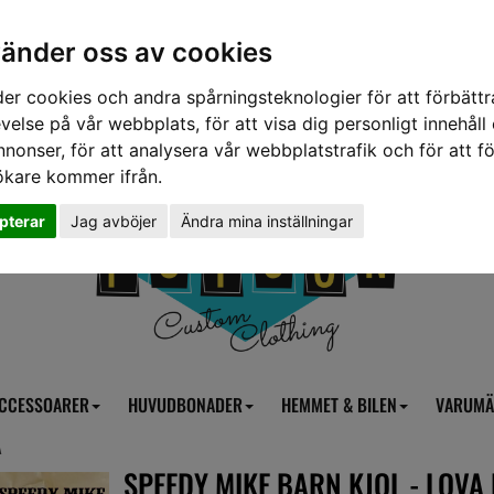
vänder oss av cookies
er cookies och andra spårningsteknologier för att förbättr
velse på vår webbplats, för att visa dig personligt innehåll
nnonser, för att analysera vår webbplatstrafik och för att fö
ökare kommer ifrån.
pterar
Jag avböjer
Ändra mina inställningar
CCESSOARER
HUVUDBONADER
HEMMET & BILEN
VARUMÄ
Å
SPEEDY MIKE BARN KJOL - LOVA 