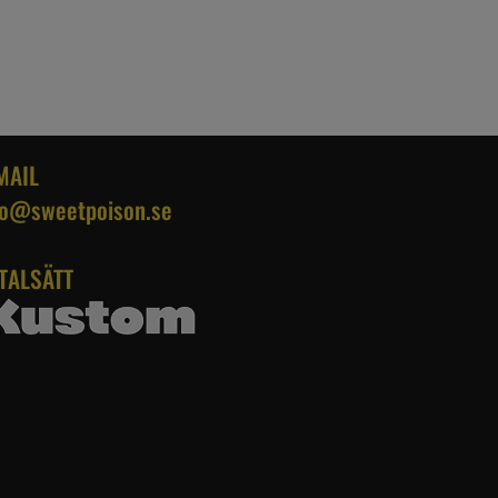
MAIL
fo@sweetpoison.se
TALSÄTT