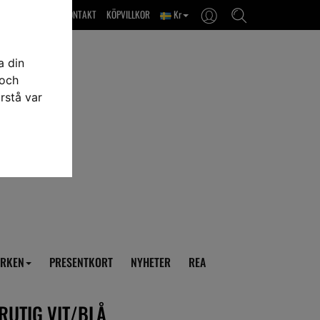
OM OSS & KONTAKT
KÖPVILLKOR
Kr
a din
 och
rstå var
RKEN
PRESENTKORT
NYHETER
REA
RUTIG VIT/BLÅ