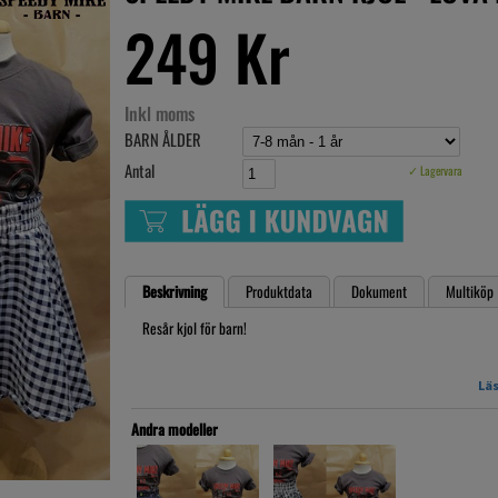
249 Kr
Inkl moms
BARN ÅLDER
Antal
✓ Lagervara
Beskrivning
Produktdata
Dokument
Multiköp
Resår kjol för barn!
Small
Läs
Midja: 42-45cm
7-8mån - 1 år
Andra modeller
Medium
Midja: 46-50cm
9mån - 1,5 år