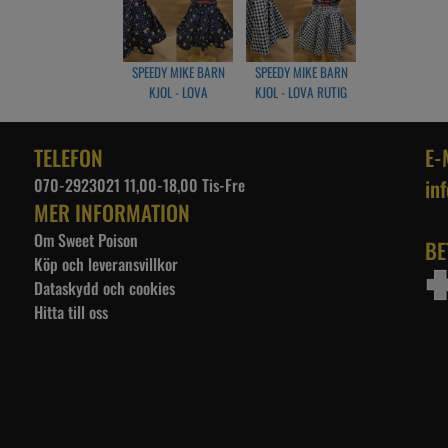
Large
Midja: 54-60cm
2-3 år
SPEEDY MIKE BARN
SPEEDY MIKE BARN
KJOL - LOVA
KJOL - LOVA RUTIG
X-Large
CUPCAKES BLÅ
VIT/SVART
Midja: 58-65cm
4-5 år
TELEFON
E-
070-2923021 11,00-18,00 Tis-Fre
in
MER INFORMATION
Om Sweet Poison
BE
Köp och leveransvillkor
Dataskydd och cookies
Hitta till oss