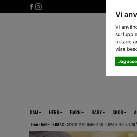
Vi an
Vi använd
surfupple
riktade a
våra bes
Jag acce
DAM
HERR
BARN
BABY
SKOR
A
Hem
›
BARN
›
KJOLAR
› SPEEDY MIKE BARN KJOL - LOVA RUTIG VIT/BL