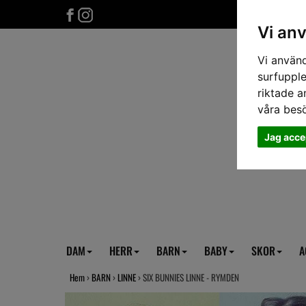
Vi an
Vi använd
surfupple
riktade a
våra bes
Jag acce
DAM
HERR
BARN
BABY
SKOR
A
Hem
›
BARN
›
LINNE
› SIX BUNNIES LINNE - RYMDEN