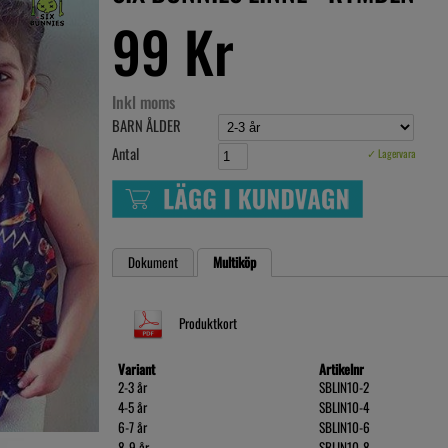
99 Kr
Inkl moms
BARN ÅLDER
Antal
✓ Lagervara
Dokument
Multiköp
Produktkort
Variant
Artikelnr
2-3 år
SBLIN10-2
4-5 år
SBLIN10-4
6-7 år
SBLIN10-6
8-9 år
SBLIN10-8