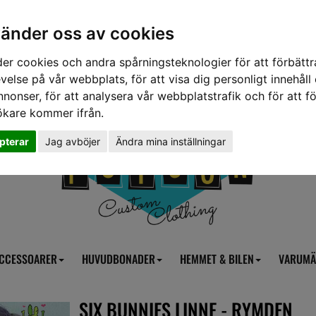
vänder oss av cookies
er cookies och andra spårningsteknologier för att förbättr
velse på vår webbplats, för att visa dig personligt innehåll
nnonser, för att analysera vår webbplatstrafik och för att fö
ökare kommer ifrån.
pterar
Jag avböjer
Ändra mina inställningar
CCESSOARER
HUVUDBONADER
HEMMET & BILEN
VARUMÄ
SIX BUNNIES LINNE - RYMDEN