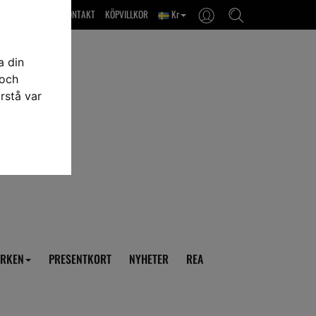
OM OSS & KONTAKT
KÖPVILLKOR
Kr
a din
 och
rstå var
RKEN
PRESENTKORT
NYHETER
REA