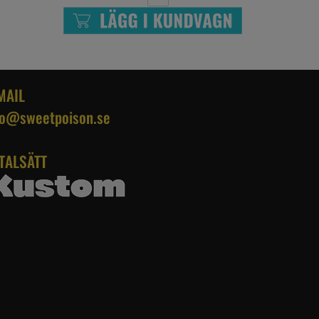
MAIL
fo@sweetpoison.se
TALSÄTT