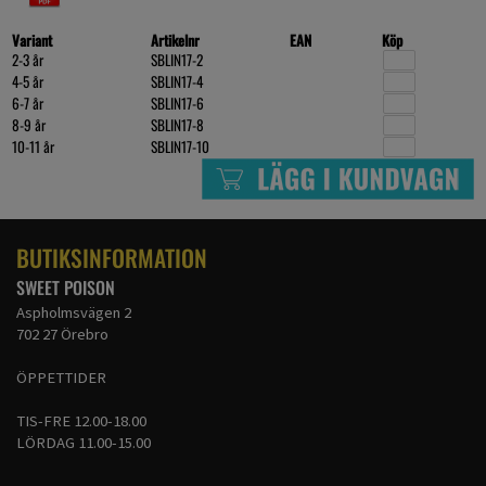
Variant
Artikelnr
EAN
Köp
2-3 år
SBLIN17-2
4-5 år
SBLIN17-4
6-7 år
SBLIN17-6
8-9 år
SBLIN17-8
10-11 år
SBLIN17-10
BUTIKSINFORMATION
SWEET POISON
Aspholmsvägen 2
702 27 Örebro
ÖPPETTIDER
TIS-FRE 12.00-18.00
LÖRDAG 11.00-15.00