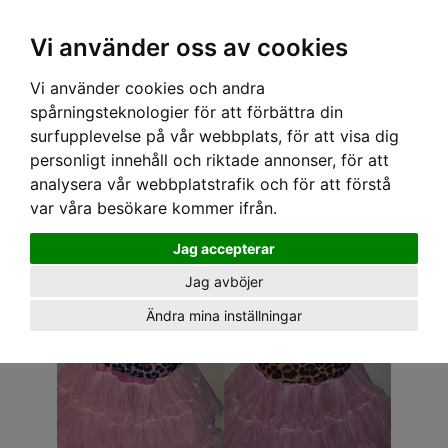
OM OSS & KONTAKT
KÖPVILLKOR
Kr
Vi använder oss av cookies
Vi använder cookies och andra
Hem
›
BARN
›
LINNE
› SIX BUNNIES LINNE - LEOPARD
spårningsteknologier för att förbättra din
surfupplevelse på vår webbplats, för att visa dig
personligt innehåll och riktade annonser, för att
analysera vår webbplatstrafik och för att förstå
var våra besökare kommer ifrån.
Jag accepterar
Jag avböjer
Ändra mina inställningar