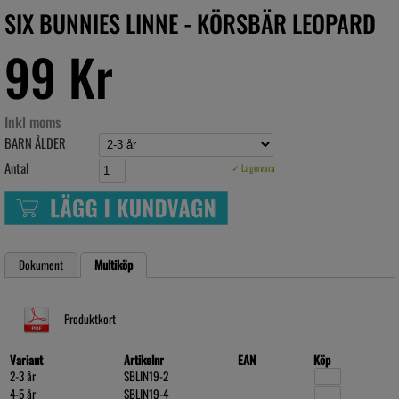
SIX BUNNIES LINNE - KÖRSBÄR LEOPARD
99 Kr
Inkl moms
BARN ÅLDER
Antal
✓ Lagervara
Dokument
Multiköp
Produktkort
Variant
Artikelnr
EAN
Köp
2-3 år
SBLIN19-2
4-5 år
SBLIN19-4