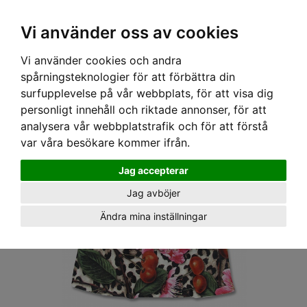
OM OSS & KONTAKT
KÖPVILLKOR
Kr
Vi använder oss av cookies
Vi använder cookies och andra
Hem
›
BARN
›
LINNE
› SIX BUNNIES LINNE - KÖRSBÄR LEOPARD
spårningsteknologier för att förbättra din
surfupplevelse på vår webbplats, för att visa dig
personligt innehåll och riktade annonser, för att
analysera vår webbplatstrafik och för att förstå
var våra besökare kommer ifrån.
Jag accepterar
Jag avböjer
Ändra mina inställningar