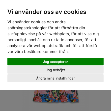
OM OSS & KONTAKT
KÖPVILLKOR
Kr
Vi använder oss av cookies
Vi använder cookies och andra
Hem
›
BARN
›
LINNE
› SIX BUNNIES LINNE - FAIRYTALE
spårningsteknologier för att förbättra din
surfupplevelse på vår webbplats, för att visa dig
personligt innehåll och riktade annonser, för att
analysera vår webbplatstrafik och för att förstå
var våra besökare kommer ifrån.
Jag accepterar
Jag avböjer
Ändra mina inställningar