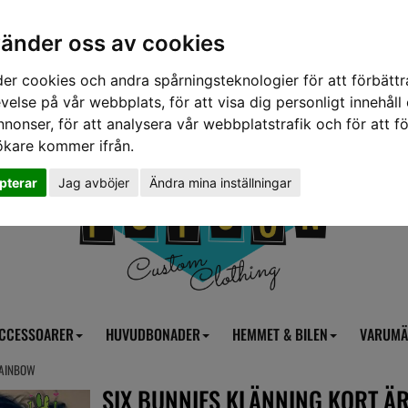
vänder oss av cookies
er cookies och andra spårningsteknologier för att förbättr
velse på vår webbplats, för att visa dig personligt innehåll
nnonser, för att analysera vår webbplatstrafik och för att fö
ökare kommer ifrån.
pterar
Jag avböjer
Ändra mina inställningar
CCESSOARER
HUVUDBONADER
HEMMET & BILEN
VARUMÄ
RAINBOW
SIX BUNNIES KLÄNNING KORT Ä