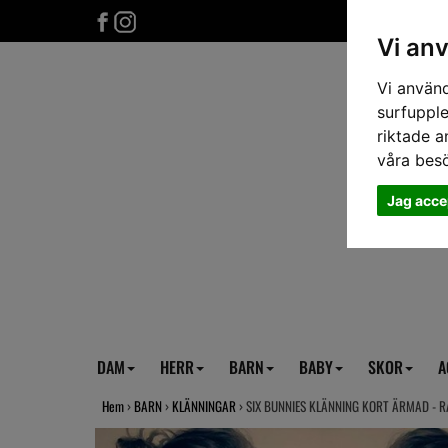
Vi an
Vi använd
surfupple
riktade a
våra bes
Jag acce
DAM
HERR
BARN
BABY
SKOR
A
Hem
›
BARN
›
KLÄNNINGAR
› SIX BUNNIES KLÄNNING KORT ÄRMAD - 