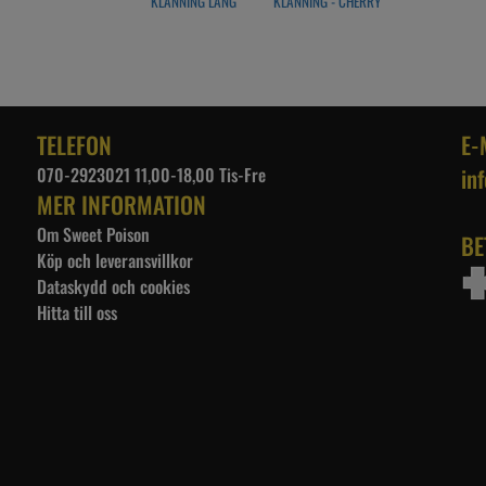
KLÄNNING LÅNG
KLÄNNING - CHERRY
ÄRMAD - CHIERRIES
SVART
BUNNY
TELEFON
E-
070-2923021 11,00-18,00 Tis-Fre
in
MER INFORMATION
Om Sweet Poison
BE
Köp och leveransvillkor
Dataskydd och cookies
Hitta till oss