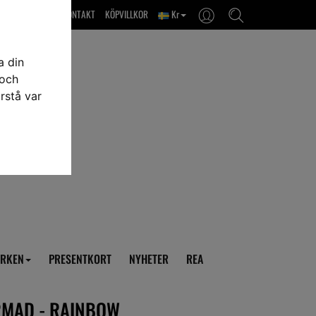
OM OSS & KONTAKT
KÖPVILLKOR
Kr
a din
 och
rstå var
RKEN
PRESENTKORT
NYHETER
REA
RMAD - RAINBOW