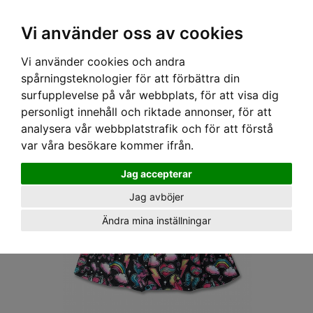
OM OSS & KONTAKT
KÖPVILLKOR
Kr
Vi använder oss av cookies
Vi använder cookies och andra
Hem
›
BARN
›
KLÄNNINGAR
› SIX BUNNIES KLÄNNING - UNIQORN SVART
spårningsteknologier för att förbättra din
surfupplevelse på vår webbplats, för att visa dig
personligt innehåll och riktade annonser, för att
analysera vår webbplatstrafik och för att förstå
var våra besökare kommer ifrån.
Jag accepterar
Jag avböjer
Ändra mina inställningar