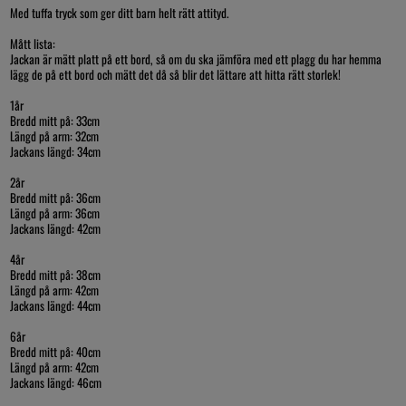
Med tuffa tryck som ger ditt barn helt rätt attityd.
Mått lista:
Jackan är mätt platt på ett bord, så om du ska jämföra med ett plagg du har hemma
lägg de på ett bord och mätt det då så blir det lättare att hitta rätt storlek!
1år
Bredd mitt på: 33cm
Längd på arm: 32cm
Jackans längd: 34cm
2år
Bredd mitt på: 36cm
Längd på arm: 36cm
Jackans längd: 42cm
4år
Bredd mitt på: 38cm
Längd på arm: 42cm
Jackans längd: 44cm
6år
Bredd mitt på: 40cm
Längd på arm: 42cm
Jackans längd: 46cm