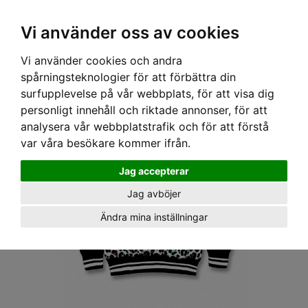
OM OSS & KONTAKT
KÖPVILLKOR
Kr
Vi använder oss av cookies
Vi använder cookies och andra
Hem
›
BARN
›
JACKOR
› SIX BUNNIES JACKA - CANDY
spårningsteknologier för att förbättra din
surfupplevelse på vår webbplats, för att visa dig
personligt innehåll och riktade annonser, för att
analysera vår webbplatstrafik och för att förstå
var våra besökare kommer ifrån.
Jag accepterar
Jag avböjer
Ändra mina inställningar