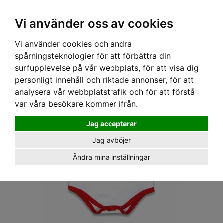
OM OSS & KONTAKT
KÖPVILLKOR
Kr
Vi använder oss av cookies
Vi använder cookies och andra
Hem
›
BABY
›
BODYS
› SIX BUNNIES BODY - WRESLER
spårningsteknologier för att förbättra din
surfupplevelse på vår webbplats, för att visa dig
personligt innehåll och riktade annonser, för att
analysera vår webbplatstrafik och för att förstå
var våra besökare kommer ifrån.
Jag accepterar
Jag avböjer
Ändra mina inställningar