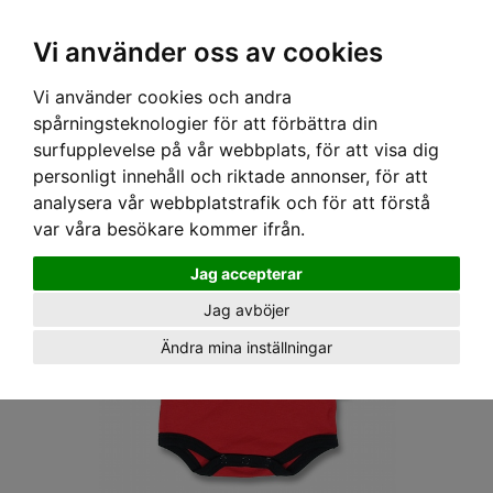
OM OSS & KONTAKT
KÖPVILLKOR
Kr
Vi använder oss av cookies
Vi använder cookies och andra
Hem
›
BABY
›
BODYS
› SIX BUNNIES BODY - SUCK IT
spårningsteknologier för att förbättra din
surfupplevelse på vår webbplats, för att visa dig
personligt innehåll och riktade annonser, för att
analysera vår webbplatstrafik och för att förstå
var våra besökare kommer ifrån.
Jag accepterar
Jag avböjer
Ändra mina inställningar