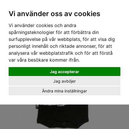
OM OSS & KONTAKT
KÖPVILLKOR
Kr
Vi använder oss av cookies
Vi använder cookies och andra
Hem
›
BABY
›
BODYS
› SIX BUNNIES BODY - MC JACKET
spårningsteknologier för att förbättra din
surfupplevelse på vår webbplats, för att visa dig
personligt innehåll och riktade annonser, för att
analysera vår webbplatstrafik och för att förstå
var våra besökare kommer ifrån.
Jag accepterar
Jag avböjer
Ändra mina inställningar