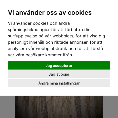
OM OSS & KONTAKT
KÖPVILLKOR
Kr
Vi använder oss av cookies
Vi använder cookies och andra
Hem
›
ACCESSOARER
›
SMYCKEN
› SHIRLEY´S SWEET DESIGNS - RETRO PINK
spårningsteknologier för att förbättra din
surfupplevelse på vår webbplats, för att visa dig
personligt innehåll och riktade annonser, för att
analysera vår webbplatstrafik och för att förstå
var våra besökare kommer ifrån.
Jag accepterar
Jag avböjer
Ändra mina inställningar