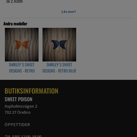
ca 2,7x2cm
Handgjorda av Shirly´s sweet designs
Läs mer!
Andra modeller
SHIRLEY´S SWEET
SHIRLEY´S SWEET
DESIGNS - RETRO
DESIGNS - RETRO BLUE
ORANGE
BUTIKSINFORMATION
SWEET POISON
Aspholmsvägen 2
702 27 Örebro
ÖPPETTIDER
TIS-FRE 12.00-18.00