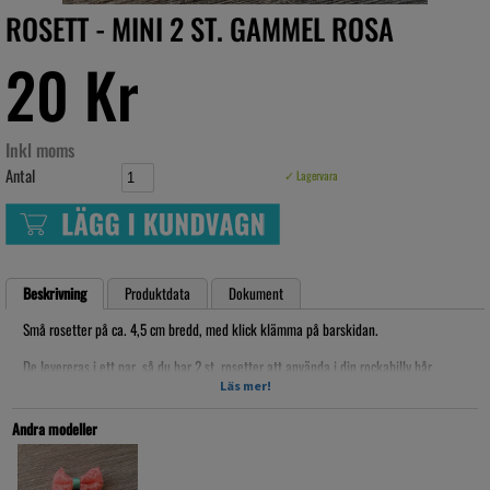
ROSETT - MINI 2 ST. GAMMEL ROSA
20 Kr
Inkl moms
Antal
✓ Lagervara
Beskrivning
Produktdata
Dokument
Små rosetter på ca. 4,5 cm bredd, med klick klämma på barskidan.
De levereras i ett par, så du har 2 st. rosetter att använda i din rockabilly hår
uppsättning eller på toffsarna på lilla tjejen osv. !!
Läs mer!
Artikelnr: RKK19014
Andra modeller