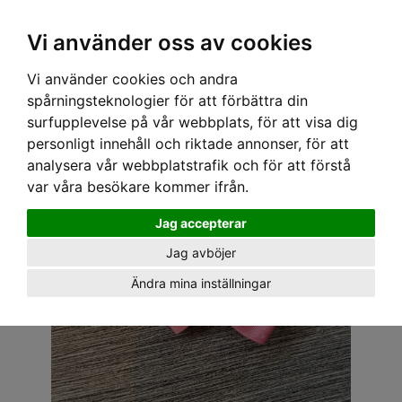
OM OSS & KONTAKT
KÖPVILLKOR
Kr
Vi använder oss av cookies
Vi använder cookies och andra
Hem
›
ACCESSOARER
›
HÅRACCESSOARER
› ROSETT - MINI 2 ST. GAMMEL ROSA
spårningsteknologier för att förbättra din
surfupplevelse på vår webbplats, för att visa dig
personligt innehåll och riktade annonser, för att
analysera vår webbplatstrafik och för att förstå
var våra besökare kommer ifrån.
Jag accepterar
Jag avböjer
Ändra mina inställningar