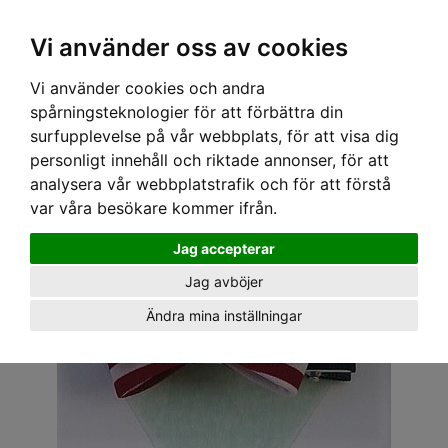
OM OSS & KONTAKT
KÖPVILLKOR
Kr
Vi använder oss av cookies
Vi använder cookies och andra
Hem
›
ACCESSOARER
›
HÅRACCESSOARER
› ROSETT - ISABELL RANDIG VINRÖD/VIT
spårningsteknologier för att förbättra din
surfupplevelse på vår webbplats, för att visa dig
personligt innehåll och riktade annonser, för att
analysera vår webbplatstrafik och för att förstå
var våra besökare kommer ifrån.
Jag accepterar
Jag avböjer
Ändra mina inställningar