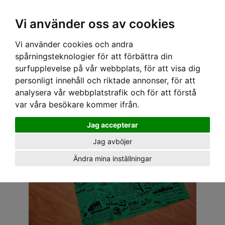
OM OSS & KONTAKT
KÖPVILLKOR
Kr
Vi använder oss av cookies
Vi använder cookies och andra
Hem
›
ALLA REAVAROR
› RHYMES TEE - MY LIFE
spårningsteknologier för att förbättra din
surfupplevelse på vår webbplats, för att visa dig
personligt innehåll och riktade annonser, för att
analysera vår webbplatstrafik och för att förstå
var våra besökare kommer ifrån.
Jag accepterar
Jag avböjer
Ändra mina inställningar