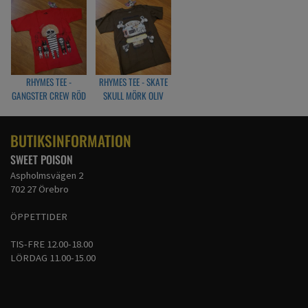
RHYMES TEE -
RHYMES TEE - SKATE
GANGSTER CREW RÖD
SKULL MÖRK OLIV
BUTIKSINFORMATION
SWEET POISON
Aspholmsvägen 2
702 27 Örebro
ÖPPETTIDER
TIS-FRE 12.00-18.00
LÖRDAG 11.00-15.00