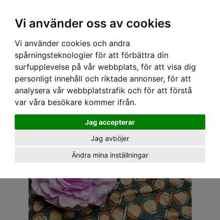
OM OSS & KONTAKT
KÖPVILLKOR
Kr
Vi använder oss av cookies
Vi använder cookies och andra
Hem
›
ACCESSOARER
›
HÅRACCESSOARER
› RANUNKEL - 2 LILA OCH PLOMMON
spårningsteknologier för att förbättra din
surfupplevelse på vår webbplats, för att visa dig
personligt innehåll och riktade annonser, för att
analysera vår webbplatstrafik och för att förstå
var våra besökare kommer ifrån.
Jag accepterar
Jag avböjer
Ändra mina inställningar