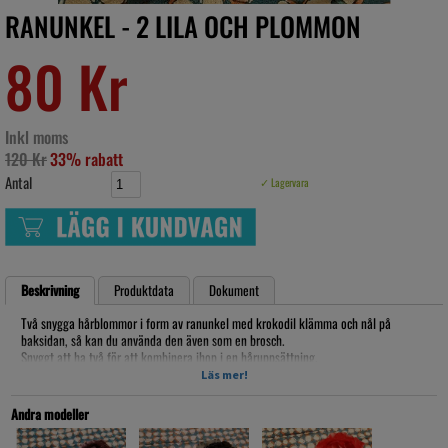
RANUNKEL - 2 LILA OCH PLOMMON
80 Kr
Inkl moms
120 Kr
33% rabatt
Antal
✓ Lagervara
Beskrivning
Produktdata
Dokument
Två snygga hårblommor i form av ranunkel med krokodil klämma och nål på
baksidan, så kan du använda den även som en brosch.
Snyggt att ha två för att kombinera ihop i en håruppsättning.
Läs mer!
den är ca. 10cm i diameter
Artikelnr: lb17028
Andra modeller