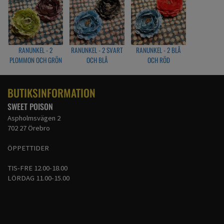
RANUNKEL - 2
RANUNKEL - 2 SVART
RANUNKEL - 2 BLÅ
PLOMMON OCH GRÖN
OCH BLÅ
OCH RÖD
BUTIKSINFORMATION
SWEET POISON
Aspholmsvägen 2
702 27 Örebro
ÖPPETTIDER
TIS-FRE 12.00-18.00
LÖRDAG 11.00-15.00