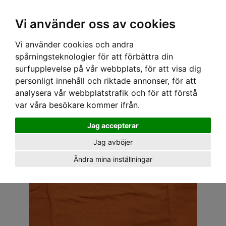
OM OSS & KONTAKT
KÖPVILLKOR
Kr
Vi använder oss av cookies
Vi använder cookies och andra
Hem
›
HERR
›
T-SHIRT
› OLD GUYS RULE T-SHIRT - SWOBORDING
spårningsteknologier för att förbättra din
surfupplevelse på vår webbplats, för att visa dig
personligt innehåll och riktade annonser, för att
analysera vår webbplatstrafik och för att förstå
var våra besökare kommer ifrån.
Jag accepterar
Jag avböjer
Ändra mina inställningar