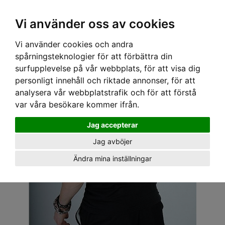
OM OSS & KONTAKT
KÖPVILLKOR
Kr
Vi använder oss av cookies
Vi använder cookies och andra
Hem
›
HERR
›
T-SHIRT
› OIL LEAK T-SHIRT - STAR RACER
spårningsteknologier för att förbättra din
surfupplevelse på vår webbplats, för att visa dig
personligt innehåll och riktade annonser, för att
analysera vår webbplatstrafik och för att förstå
var våra besökare kommer ifrån.
Jag accepterar
Jag avböjer
Ändra mina inställningar