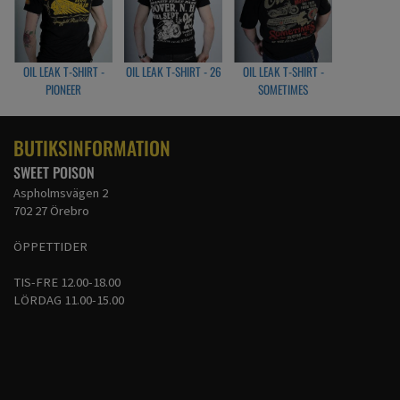
OIL LEAK T-SHIRT -
OIL LEAK T-SHIRT - 26
OIL LEAK T-SHIRT -
PIONEER
SOMETIMES
BUTIKSINFORMATION
SWEET POISON
Aspholmsvägen 2
702 27 Örebro
ÖPPETTIDER
TIS-FRE 12.00-18.00
LÖRDAG 11.00-15.00